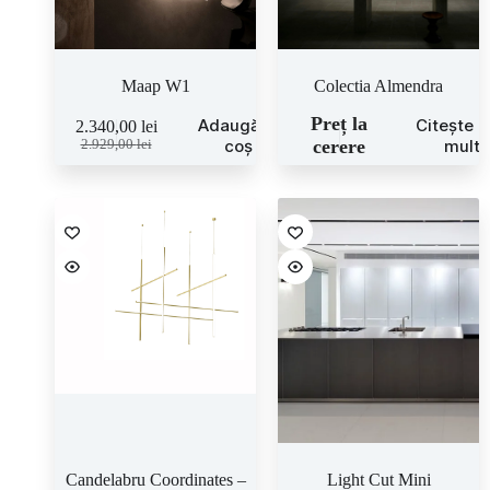
Maap W1
Colectia Almendra
Preț la
Adaugă în
Citește 
2.340,00
lei
coș
cerere
mult
2.929,00
lei
Candelabru Coordinates –
Light Cut Mini