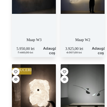
Maap W3
Maap W2
Adaugă în
Adaugă 
5.950,00
lei
3.925,00
lei
coș
coș
7.440,00
lei
4.907,00
lei
REDUCERI