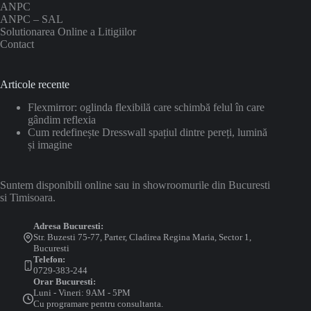
ANPC
ANPC – SAL
Solutionarea Online a Litigiilor
Contact
Articole recente
Flexmirror: oglinda flexibilă care schimbă felul în care
gândim reflexia
Cum redefinește Dresswall spațiul dintre pereți, lumină
și imagine
Suntem disponibili online sau in showroomurile din Bucuresti
si Timisoara.
Adresa Bucuresti:
Str. Buzesti 75-77, Parter, Cladirea Regina Maria, Sector 1,
Bucuresti
Telefon:
0729-383-244
Orar Bucuresti:
Luni - Vineri: 9AM - 5PM
Cu programare pentru consultanta.