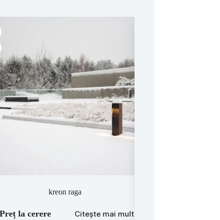
kreon raga
Lampadar IC
Preț la cerere
Preț la cerere
Citește mai mult
C