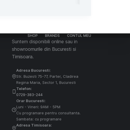
SHOP
BRANDS
CONTUL MEU
Suntem disponibili online sau in
showroomurile din Bucuresti si
Timisoara.
Adresa Bucuresti:
Str. Buzesti 75-77, Parter, Cladirea
Regina Maria, Sector 1, Bucuresti
Telefon:
0729-383-244
Orar Bucuresti:
Luni - Vineri: 9AM - 5PM
Cu programare pentru consultanta.
Sambata: cu programare
Adresa Timisoara: