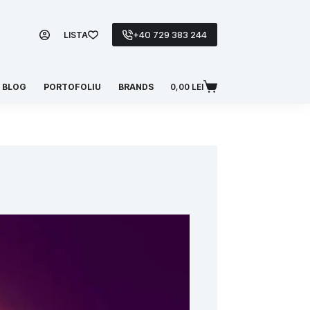
+40 729 383 244
LISTA
BLOG
PORTOFOLIU
BRANDS
0,00
LEI