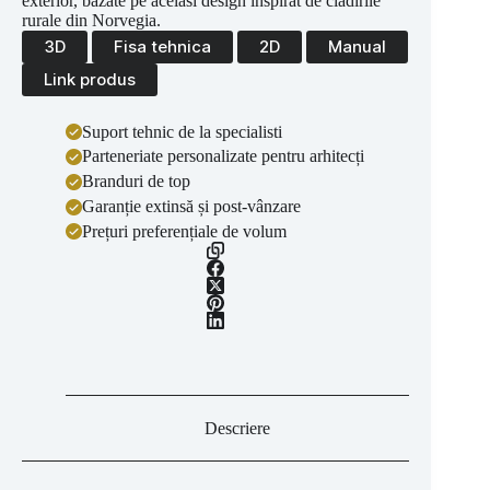
exterior, bazate pe acelasi design inspirat de cladirile
rurale din Norvegia.
3D
Fisa tehnica
2D
Manual
Link produs
Suport tehnic de la specialisti
Parteneriate personalizate pentru arhitecți
Branduri de top
Garanție extinsă și post-vânzare
Prețuri preferențiale de volum
Descriere