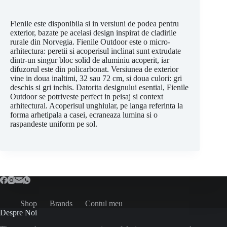
Fienile este disponibila si in versiuni de podea pentru
exterior, bazate pe acelasi design inspirat de cladirile
rurale din Norvegia. Fienile Outdoor este o micro-
arhitectura: peretii si acoperisul inclinat sunt extrudate
dintr-un singur bloc solid de aluminiu acoperit, iar
difuzorul este din policarbonat. Versiunea de exterior
vine in doua inaltimi, 32 sau 72 cm, si doua culori: gri
deschis si gri inchis. Datorita designului esential, Fienile
Outdoor se potriveste perfect in peisaj si context
arhitectural. Acoperisul unghiular, pe langa referinta la
forma arhetipala a casei, ecraneaza lumina si o
raspandeste uniform pe sol.
Shop
Brands
Contul meu
Despre Noi