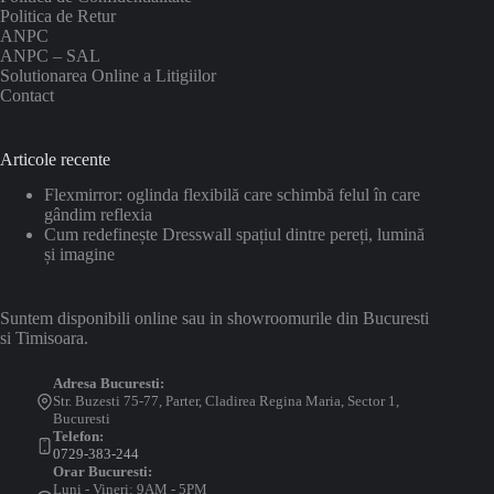
Politica de Retur
ANPC
ANPC – SAL
Solutionarea Online a Litigiilor
Contact
Articole recente
Flexmirror: oglinda flexibilă care schimbă felul în care
gândim reflexia
Cum redefinește Dresswall spațiul dintre pereți, lumină
și imagine
Suntem disponibili online sau in showroomurile din Bucuresti
si Timisoara.
Adresa Bucuresti:
Str. Buzesti 75-77, Parter, Cladirea Regina Maria, Sector 1,
Bucuresti
Telefon:
0729-383-244
Orar Bucuresti:
Luni - Vineri: 9AM - 5PM