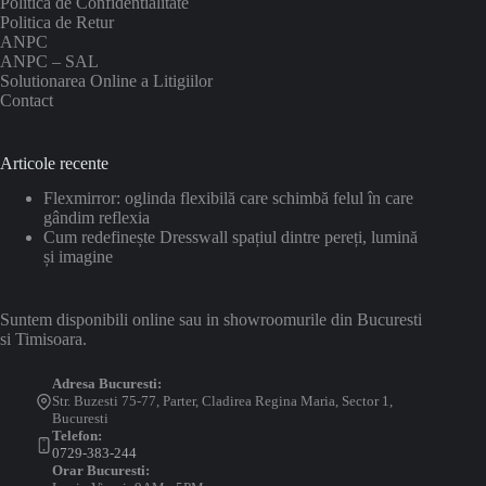
Politica de Confidentialitate
Politica de Retur
ANPC
ANPC – SAL
Solutionarea Online a Litigiilor
Contact
Articole recente
Flexmirror: oglinda flexibilă care schimbă felul în care
gândim reflexia
Cum redefinește Dresswall spațiul dintre pereți, lumină
și imagine
Suntem disponibili online sau in showroomurile din Bucuresti
si Timisoara.
Adresa Bucuresti:
Str. Buzesti 75-77, Parter, Cladirea Regina Maria, Sector 1,
Bucuresti
Telefon:
0729-383-244
Orar Bucuresti: