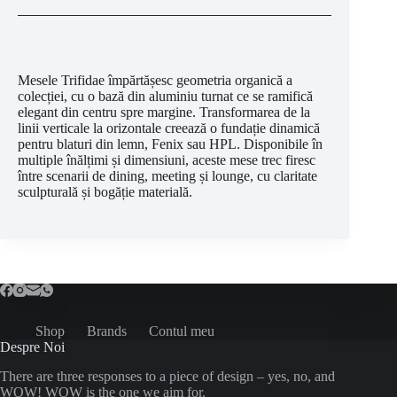
Mesele Trifidae împărtășesc geometria organică a
colecției, cu o bază din aluminiu turnat ce se ramifică
elegant din centru spre margine. Transformarea de la
linii verticale la orizontale creează o fundație dinamică
pentru blaturi din lemn, Fenix sau HPL. Disponibile în
multiple înălțimi și dimensiuni, aceste mese trec firesc
între scenarii de dining, meeting și lounge, cu claritate
sculpturală și bogăție materială.
Shop
Brands
Contul meu
Despre Noi
There are three responses to a piece of design – yes, no, and
WOW! WOW is the one we aim for.