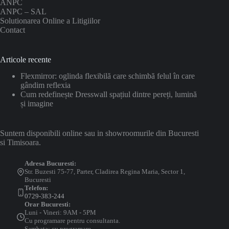
ANPC
ANPC – SAL
Solutionarea Online a Litigiilor
Contact
Articole recente
Flexmirror: oglinda flexibilă care schimbă felul în care
gândim reflexia
Cum redefinește Dresswall spațiul dintre pereți, lumină
și imagine
Suntem disponibili online sau in showroomurile din Bucuresti
si Timisoara.
Adresa Bucuresti:
Str. Buzesti 75-77, Parter, Cladirea Regina Maria, Sector 1,
Bucuresti
Telefon:
0729-383-244
Orar Bucuresti:
Luni - Vineri: 9AM - 5PM
Cu programare pentru consultanta.
Sambata: cu programare