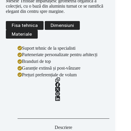
Mesele Trifidae împărtășesc geometria organică a
colecției, cu o bază din aluminiu turnat ce se ramifică
elegant din centru spre margine.
Fisa tehnica
Dimensiuni
Materiale
Suport tehnic de la specialisti
Parteneriate personalizate pentru arhitecți
Branduri de top
Garanție extinsă și post-vânzare
Prețuri preferențiale de volum
Descriere