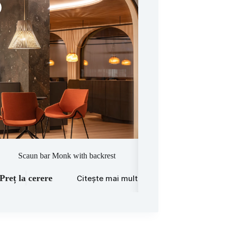
Scaun bar Monk with backrest
Scaun bar B
Preț la cerere
Preț la cerere
Citește mai mult
C