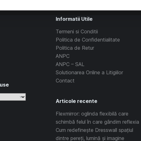
Informatii Utile
Termeni si Conditii
Politica de Confidentialitate
Politica de Retur
ANPC
ANPC – SAL
Solutionarea Online a Litigiilor
Contact
duse
Articole recente
Flexmirror: oglinda flexibilă care
schimbă felul în care gândim reflexia
Cum redefinește Dresswall spațiul
dintre pereți, lumină și imagine