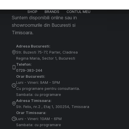
SHOP
BRANDS
CONTUL MEU
Suntem disponibili online sau in
showroomurile din Bucuresti si
Timisoara.
Adresa Bucuresti:
Str. Buzesti 75-77, Parter, Cladirea
Regina Maria, Sector 1, Bucuresti
Telefon:
0729-383-244
Orar Bucuresti:
Luni - Vineri: 9AM - 5PM
Cu programare pentru consultanta.
Sambata: cu programare
Adresa Timisoara:
Str. Felix, nr.2 , Etaj 1, 300254, Timisoara
Orar Timisoara:
Luni - Vineri: 10AM - 6PM
Sambata: cu programare