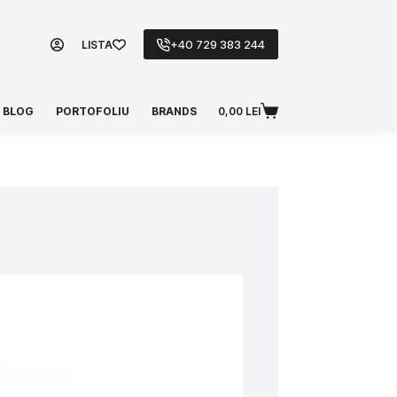
+40 729 383 244
LISTA
BLOG
PORTOFOLIU
BRANDS
0,00
LEI