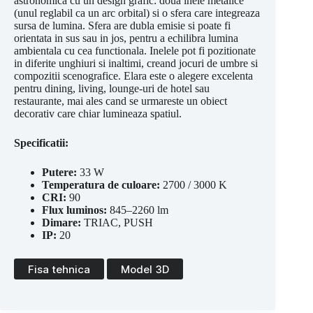
astronomica cu un design grafic: doua inele metalice
(unul reglabil ca un arc orbital) si o sfera care integreaza
sursa de lumina. Sfera are dubla emisie si poate fi
orientata in sus sau in jos, pentru a echilibra lumina
ambientala cu cea functionala. Inelele pot fi pozitionate
in diferite unghiuri si inaltimi, creand jocuri de umbre si
compozitii scenografice. Elara este o alegere excelenta
pentru dining, living, lounge-uri de hotel sau
restaurante, mai ales cand se urmareste un obiect
decorativ care chiar lumineaza spatiul.
Specificatii:
Putere:
33 W
Temperatura de culoare:
2700 / 3000 K
CRI:
90
Flux luminos:
845–2260 lm
Dimare:
TRIAC, PUSH
IP:
20
Fisa tehnica
Model 3D