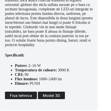
Random Stick aduce colectia Random in registru
orizontal: globuri din sticla suflata asezate pe o bara cu
sectiune hexagonala, completate de LED-uri integrate in
partea inferioara pentru lumina directa, uniforma, pe
planul de lucru. Este disponibila in doua lungimi (pentru
mese/birouri sau blaturi mai lungi) si poate fi folosita si
in repetitie. Globurile vin in mai multe finisaje
(mixabile), iar bara poate fi aleasa in finisaje diferite,
astfel incat poti obtine de la contrast puternic la ton pe
ton. O solutie foarte buna pentru dining, baruri, retail si
proiecte hospitality.
Specificatii:
Putere:
2–16 W
Temperatura de culoare:
3000 K
CRI:
90
Flux luminos:
1600–2400 lm
Dimare:
PUSH
Fisa tehnica
Model 3D