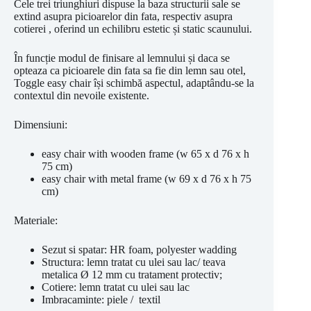
Cele trei triunghiuri dispuse la baza structurii sale se
extind asupra picioarelor din fata, respectiv asupra
cotierei , oferind un echilibru estetic și static scaunului.
În funcție modul de finisare al lemnului și daca se
opteaza ca picioarele din fata sa fie din lemn sau otel,
Toggle easy chair își schimbă aspectul, adaptându-se la
contextul din nevoile existente.
Dimensiuni:
easy chair with wooden frame (w 65 x d 76 x h
75 cm)
easy chair with metal frame (w 69 x d 76 x h 75
cm)
Materiale:
Sezut si spatar: HR foam, polyester wadding
Structura: lemn tratat cu ulei sau lac/ teava
metalica Ø 12 mm cu tratament protectiv;
Cotiere: lemn tratat cu ulei sau lac
Imbracaminte: piele / textil