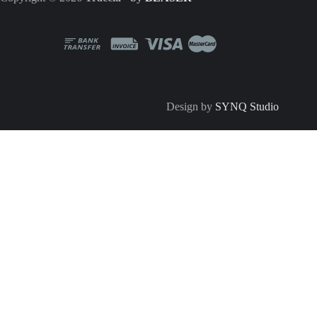
Design by
SYNQ Studio
Configurator Sistem Magnetic MT20
Calcul tehnic inteligent — resturile mai mari de 1m sunt refolosite
1. FORMĂ SISTEM
Drept
Forma L
Forma U
Dreptunghi
2. LUNGIMI SEGMENTE (M)
3. TIP MONTAJ