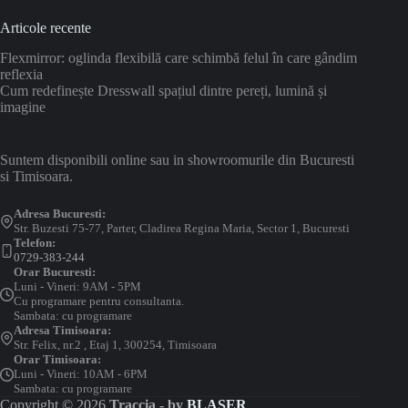
Articole recente
Flexmirror: oglinda flexibilă care schimbă felul în care gândim
reflexia
Cum redefinește Dresswall spațiul dintre pereți, lumină și
imagine
Suntem disponibili online sau in showroomurile din Bucuresti
si Timisoara.
Adresa Bucuresti:
Str. Buzesti 75-77, Parter, Cladirea Regina Maria, Sector 1, Bucuresti
Telefon:
0729-383-244
Orar Bucuresti:
Luni - Vineri: 9AM - 5PM
Cu programare pentru consultanta.
Sambata: cu programare
Adresa Timisoara:
Str. Felix, nr.2 , Etaj 1, 300254, Timisoara
Orar Timisoara:
Luni - Vineri: 10AM - 6PM
Sambata: cu programare
Copyright © 2026
Traccia - by
BLASER