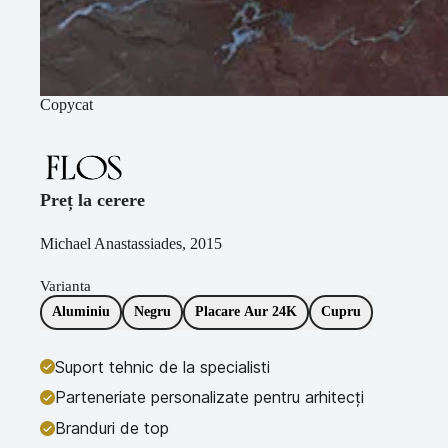
Copycat
Preț la cerere
Michael Anastassiades, 2015
Varianta
Aluminiu
Negru
Placare Aur 24K
Cupru
Suport tehnic de la specialisti
Parteneriate personalizate pentru arhitecți
Branduri de top