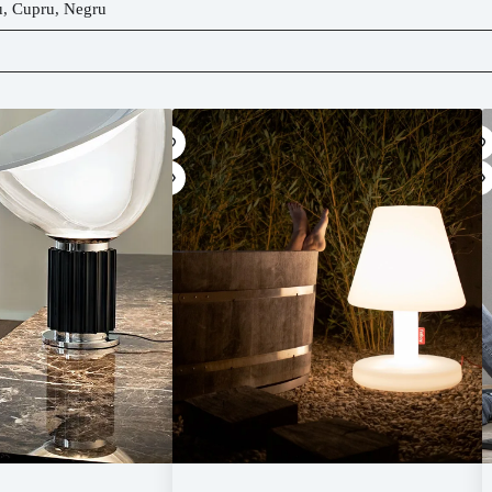
u
,
Cupru
,
Negru