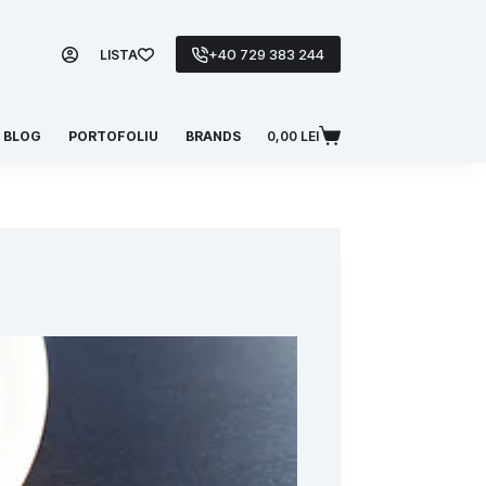
+40 729 383 244
LISTA
BLOG
PORTOFOLIU
BRANDS
0,00
LEI