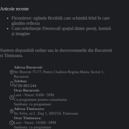
Articole recente
Flexmirror: oglinda flexibilă care schimbă felul în care
gândim reflexia
Cum redefinește Dresswall spațiul dintre pereți, lumină
și imagine
Suntem disponibili online sau in showroomurile din Bucuresti
si Timisoara.
Adresa Bucuresti:
Str. Buzesti 75-77, Parter, Cladirea Regina Maria, Sector 1,
Bucuresti
Telefon:
0729-383-244
Orar Bucuresti:
Luni - Vineri: 9AM - 5PM
Cu programare pentru consultanta.
Sambata: cu programare
Adresa Timisoara:
Str. Felix, nr.2 , Etaj 1, 300254, Timisoara
Orar Timisoara:
Luni - Vineri: 10AM - 6PM
Sambata: cu programare