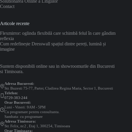
Solutionarea Online a Litigiilor
Contact
Articole recente
Flexmirror: oglinda flexibilă care schimbă felul în care gândim
reflexia
Cum redefinește Dresswall spațiul dintre pereți, lumină și
imagine
Suntem disponibili online sau in showroomurile din Bucuresti
si Timisoara.
Adresa Bucuresti:
Str. Buzesti 75-77, Parter, Cladirea Regina Maria, Sector 1, Bucuresti
Telefon:
0729-383-244
Orar Bucuresti:
Luni - Vineri: 9AM - 5PM
Cu programare pentru consultanta.
Sambata: cu programare
Adresa Timisoara:
Str. Felix, nr.2 , Etaj 1, 300254, Timisoara
Orar Timisoara: