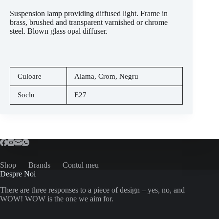
Suspension lamp providing diffused light. Frame in
brass, brushed and transparent varnished or chrome
steel. Blown glass opal diffuser.
Culoare
Alama
,
Crom
,
Negru
Soclu
E27
Shop
Brands
Contul meu
Despre Noi
There are three responses to a piece of design – yes, no, and
WOW! WOW is the one we aim for.