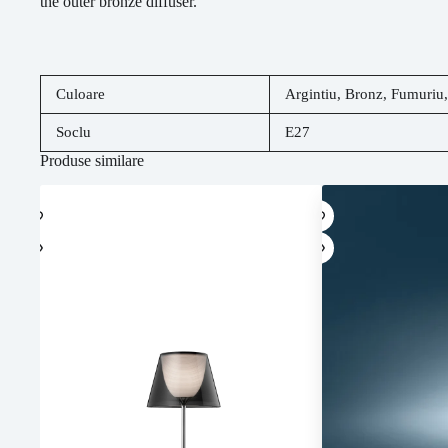
the outer bronze diffuser.
Culoare
Argintiu
,
Bronz
,
Fumuriu
Soclu
E27
Produse similare