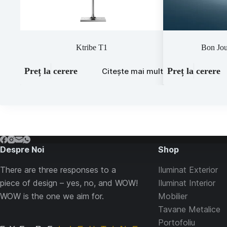
Ktribe T1
Bon Jo
Preț la cerere
Preț la cerere
Citește mai mult
Despre Noi
Shop
There are three responses to a
Iluminat Exterior
piece of design – yes, no, and WOW!
Iluminat Interior
WOW is the one we aim for.
Mobilier
Tavane Metalice
Portofoliu