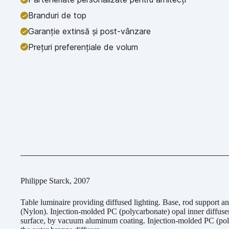
Branduri de top
Garanție extinsă și post-vânzare
Prețuri preferențiale de volum
Philippe Starck, 2007
Table luminaire providing diffused lighting. Base, rod support a
(Nylon). Injection-molded PC (polycarbonate) opal inner diffuse
surface, by vacuum aluminum coating. Injection-molded PC (polyca