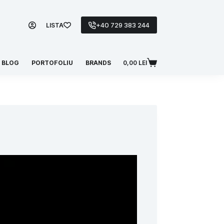
+40 729 383 244
LISTA
BLOG
PORTOFOLIU
BRANDS
0,00
LEI