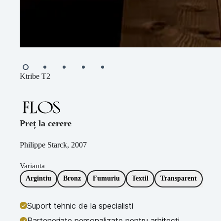
Ktribe T2
Preț la cerere
Philippe Starck, 2007
Varianta
Argintiu
Bronz
Fumuriu
Textil
Transparent
Suport tehnic de la specialisti
Parteneriate personalizate pentru arhitecți