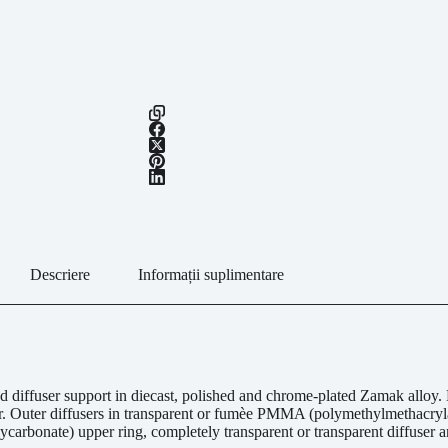
Descriere
Informații suplimentare
nd diffuser support in diecast, polished and chrome-plated Zamak alloy
r. Outer diffusers in transparent or fumèe PMMA (polymethylmethacrylat
rbonate) upper ring, completely transparent or transparent diffuser and