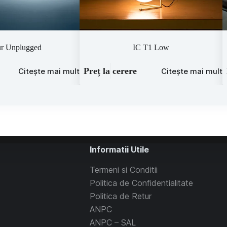
ur Unplugged
IC T1 Low
Preț la cerere
Citește mai mult
Citește mai mult
Informatii Utile
Termeni si Conditii
Politica de Confidentialitate
Politica de Retur
ANPC
ANPC – SAL