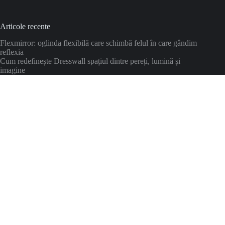
Articole recente
Flexmirror: oglinda flexibilă care schimbă felul în care gândim
reflexia
Cum redefinește Dresswall spațiul dintre pereți, lumină și
imagine
Suntem disponibili online sau in showroomurile din Bucuresti
si Timisoara.
Adresa Bucuresti:
Str. Buzesti 75-77, Parter, Cladirea Regina Maria, Sector 1, Bucuresti
Telefon:
0729-383-244
Orar Bucuresti:
Luni - Vineri: 9AM - 5PM
Cu programare pentru consultanta.
Sambata: cu programare
Adresa Timisoara:
Str. Felix, nr.2 , Etaj 1, 300254, Timisoara
Orar Timisoara:
Luni - Vineri: 10AM - 6PM