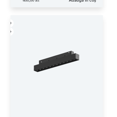
Adaugă în coș
460,00
lei