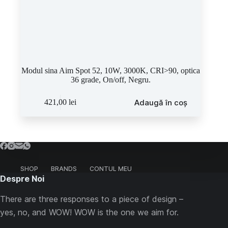
Modul sina Aim Spot 52, 10W, 3000K, CRI>90, optica
36 grade, On/off, Negru.
Adaugă în coș
421,00
lei
SHOP
BRANDS
CONTUL MEU
Despre Noi
There are three responses to a piece of design –
yes, no, and WOW! WOW is the one we aim for.