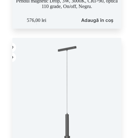
Pendul magnetic Drop, 3W, 3000K, CRI>90, optica
110 grade, On/off, Negru.
Adaugă în coș
576,00
lei