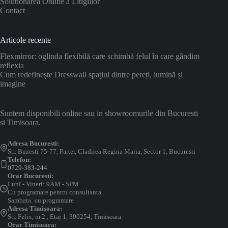
Solutionarea Online a Litigiilor
Contact
Articole recente
Flexmirror: oglinda flexibilă care schimbă felul în care gândim
reflexia
Cum redefinește Dresswall spațiul dintre pereți, lumină și
imagine
Suntem disponibili online sau in showroomurile din Bucuresti
si Timisoara.
Adresa Bucuresti:
Str. Buzesti 75-77, Parter, Cladirea Regina Maria, Sector 1, Bucuresti
Telefon:
0729-383-244
Orar Bucuresti:
Luni - Vineri: 9AM - 5PM
Cu programare pentru consultanta.
Sambata: cu programare
Adresa Timisoara:
Str. Felix, nr.2 , Etaj 1, 300254, Timisoara
Orar Timisoara: