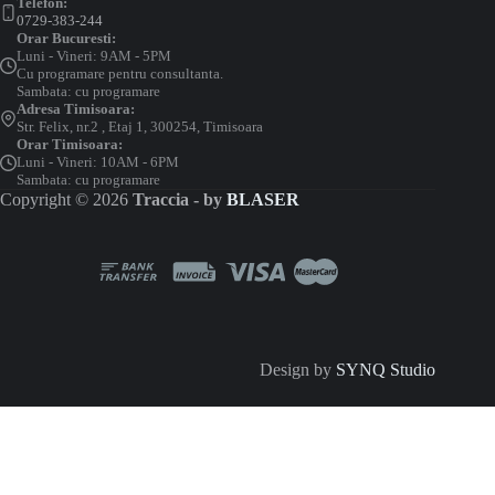
Telefon:
0729-383-244
Orar Bucuresti:
Luni - Vineri: 9AM - 5PM
Cu programare pentru consultanta.
Sambata: cu programare
Adresa Timisoara:
Str. Felix, nr.2 , Etaj 1, 300254, Timisoara
Orar Timisoara:
Luni - Vineri: 10AM - 6PM
Sambata: cu programare
Copyright © 2026
Traccia - by
BLASER
Design by
SYNQ Studio
Configurator Sistem Magnetic MT20
Calcul tehnic inteligent — resturile mai mari de 1m sunt refolosite