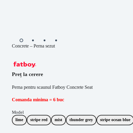
Concrete – Perna sezut
Preț la cerere
Perna pentru scaunul Fatboy Concrete Seat
Comanda minima = 6 buc
Model
lime
stripe red
mist
thunder grey
stripe ocean blue