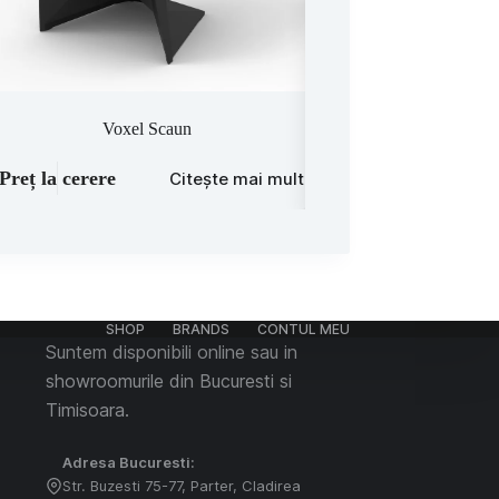
Voxel Scaun
Manta – scaun rotativ 
Preț la cerere
Preț la cerere
Citește mai mult
C
SHOP
BRANDS
CONTUL MEU
Suntem disponibili online sau in
showroomurile din Bucuresti si
Timisoara.
Adresa Bucuresti:
Str. Buzesti 75-77, Parter, Cladirea