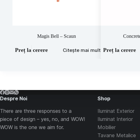
Magis Bell – Scaun
Concrete
Preț la cerere
Preț la cerere
Citește mai mult
Despre Noi
Shop
There are three responses to a
Iluminat Exterior
piece of design – yes, no, and WOW!
Iluminat Interior
WOW is the one we aim for.
Mobilier
Tavane Metalice