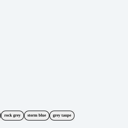
rock grey
storm blue
grey taupe