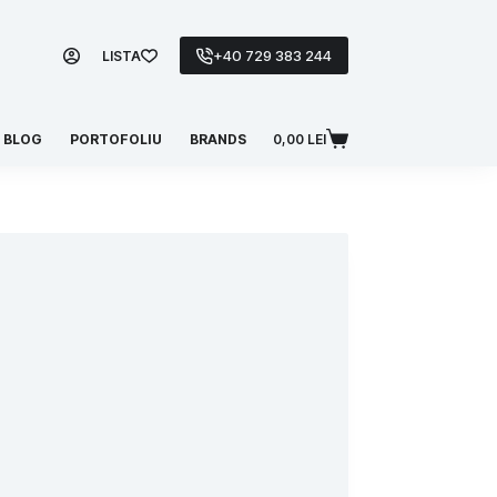
+40 729 383 244
LISTA
BLOG
PORTOFOLIU
BRANDS
0,00
LEI