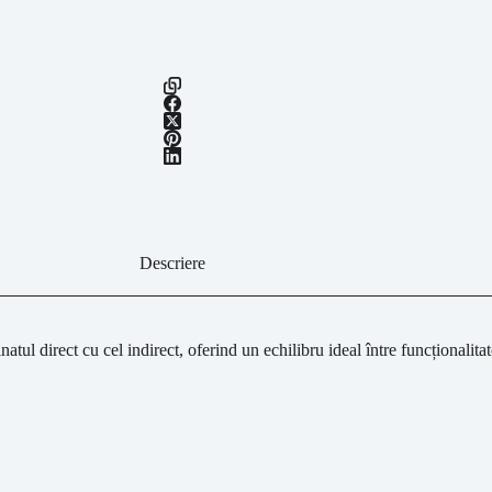
Descriere
inatul
direct
cu
cel
indirect,
oferind
un
echilibru
ideal
între
funcționalita