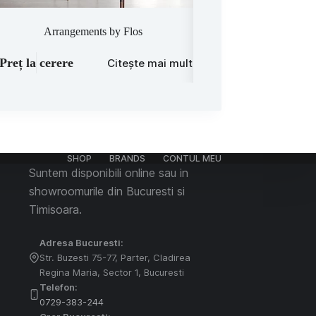
Arrangements by Flos
Mamba by Martine
Preț la cerere
Preț la cerere
Citește mai mult
C
SHOP
BRANDS
CONTUL MEU
Suntem disponibili online sau in
showroomurile din Bucuresti si
Timisoara.
Adresa Bucuresti:
Str. Buzesti 75-77, Parter, Cladirea
Regina Maria, Sector 1, Bucuresti
Telefon:
0729-383-244