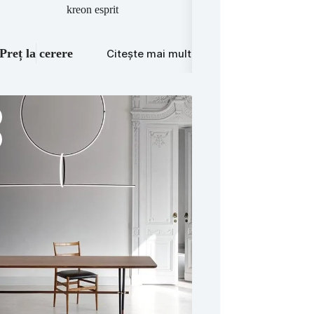
kreon esprit
QRLED – Lus
Preț la cerere
Preț la cerere
Citește mai mult
C