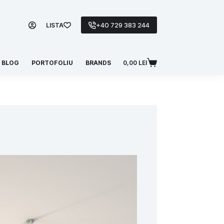
+40 729 383 244
LISTA
BLOG
PORTOFOLIU
BRANDS
0,00
LEI