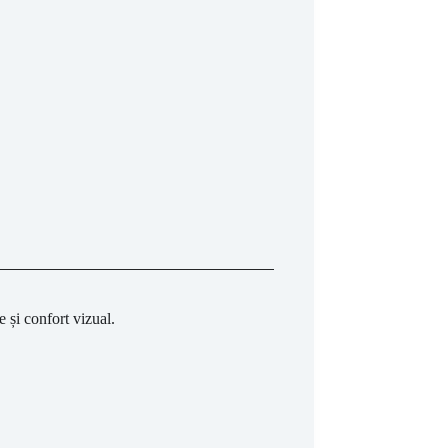
te
și
confort
vizual.