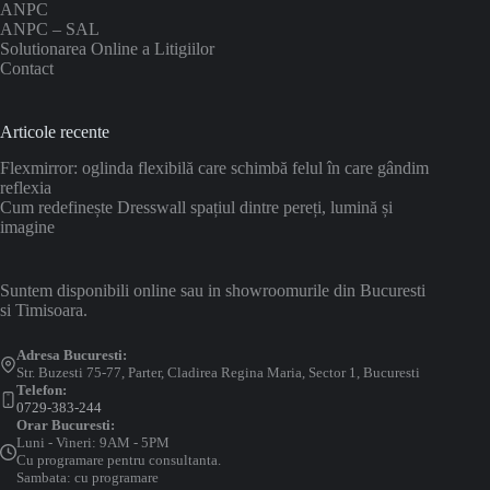
ANPC
ANPC – SAL
Solutionarea Online a Litigiilor
Contact
Articole recente
Flexmirror: oglinda flexibilă care schimbă felul în care gândim
reflexia
Cum redefinește Dresswall spațiul dintre pereți, lumină și
imagine
Suntem disponibili online sau in showroomurile din Bucuresti
si Timisoara.
Adresa Bucuresti:
Str. Buzesti 75-77, Parter, Cladirea Regina Maria, Sector 1, Bucuresti
Telefon:
0729-383-244
Orar Bucuresti:
Luni - Vineri: 9AM - 5PM
Cu programare pentru consultanta.
Sambata: cu programare