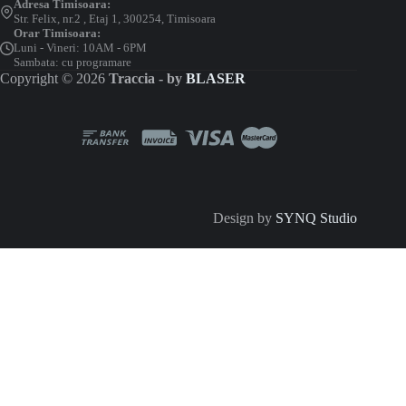
Adresa Timisoara:
Str. Felix, nr.2 , Etaj 1, 300254, Timisoara
Orar Timisoara:
Luni - Vineri: 10AM - 6PM
Sambata: cu programare
Copyright © 2026
Traccia - by
BLASER
Design by
SYNQ Studio
Configurator Sistem Magnetic MT20
Calcul tehnic inteligent — resturile mai mari de 1m sunt refolosite
1. FORMĂ SISTEM
Drept
Forma L
Forma U
Dreptunghi
2. LUNGIMI SEGMENTE (M)