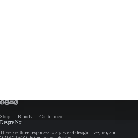
Shop
Brands
Contul meu
Despre Noi
There are three responses to a piece of design – yes, no, and
WOW! WOW is the one we aim for.