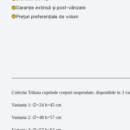
Garanție extinsă și post-vânzare
Prețuri preferențiale de volum
Colectia Triluna cuprinde corpuri suspendate, disponibile in 3 v
Varianta 1: ∅=24 h=45 cm
Varianta 2: ∅=48 h=57 cm
Varianta 3: ∅=57 h=62 cm