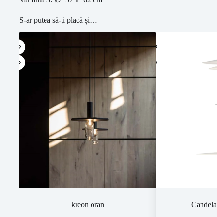
S-ar putea să-ți placă și…
kreon oran
Candela