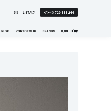
+40 729 383 244
LISTA
BLOG
PORTOFOLIU
BRANDS
0,00
LEI