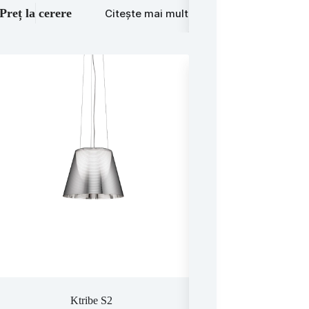
Preț la cerere
Preț la cerere
Citește mai mult
C
Ktribe S2
Taraxacum 88 Susp